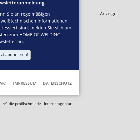
wsletteranmeldung
- Anzeige -
nn Sie an regelmäßigen
hweißtechnischen Informationen
eressiert sind, melden Sie sich am
sten zum HOME OF WELDING-
sletter an.
tzt abonnieren!
AKT
IMPRESSUM
DATENSCHUTZ
die profilschmiede - Internetagentur