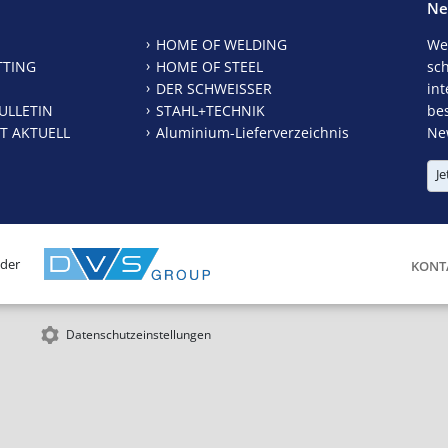
Ne
HOME OF WELDING
We
TTING
HOME OF STEEL
sc
DER SCHWEISSER
int
ULLETIN
STAHL+TECHNIK
be
T AKTUELL
Aluminium-Lieferverzeichnis
New
Je
 der
KONT
Datenschutzeinstellungen