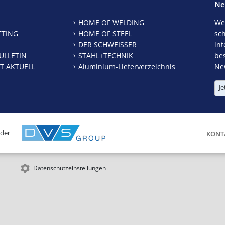
Ne
HOME OF WELDING
We
TTING
HOME OF STEEL
sc
DER SCHWEISSER
int
ULLETIN
STAHL+TECHNIK
be
T AKTUELL
Aluminium-Lieferverzeichnis
New
Je
 der
KONT
Datenschutzeinstellungen