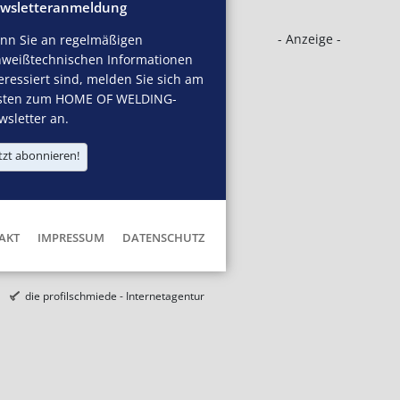
wsletteranmeldung
- Anzeige -
nn Sie an regelmäßigen
hweißtechnischen Informationen
eressiert sind, melden Sie sich am
sten zum HOME OF WELDING-
sletter an.
tzt abonnieren!
AKT
IMPRESSUM
DATENSCHUTZ
die profilschmiede - Internetagentur