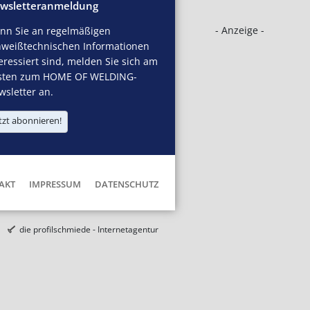
wsletteranmeldung
- Anzeige -
nn Sie an regelmäßigen
hweißtechnischen Informationen
eressiert sind, melden Sie sich am
sten zum HOME OF WELDING-
sletter an.
tzt abonnieren!
AKT
IMPRESSUM
DATENSCHUTZ
die profilschmiede - Internetagentur