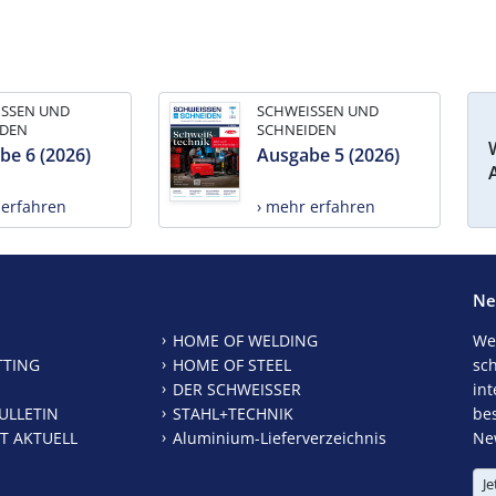
ISSEN UND
SCHWEISSEN UND
IDEN
SCHNEIDEN
be 6 (2026)
Ausgabe 5 (2026)
 erfahren
› mehr erfahren
Ne
HOME OF WELDING
We
TTING
HOME OF STEEL
sc
DER SCHWEISSER
int
ULLETIN
STAHL+TECHNIK
be
T AKTUELL
Aluminium-Lieferverzeichnis
New
Je