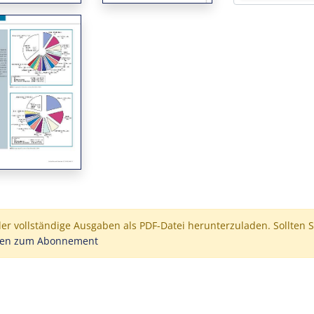
der vollständige Ausgaben als PDF-Datei herunterzuladen. Sollten S
nen zum Abonnement