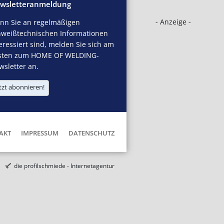
wsletteranmeldung
- Anzeige -
nn Sie an regelmäßigen
hweißtechnischen Informationen
eressiert sind, melden Sie sich am
sten zum HOME OF WELDING-
sletter an.
tzt abonnieren!
AKT
IMPRESSUM
DATENSCHUTZ
die profilschmiede - Internetagentur