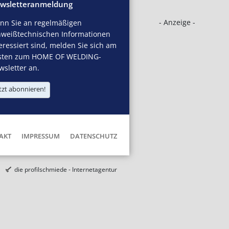
wsletteranmeldung
- Anzeige -
nn Sie an regelmäßigen
hweißtechnischen Informationen
eressiert sind, melden Sie sich am
sten zum HOME OF WELDING-
sletter an.
tzt abonnieren!
AKT
IMPRESSUM
DATENSCHUTZ
die profilschmiede - Internetagentur