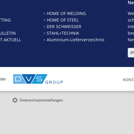
Ne
HOME OF WELDING
We
TTING
HOME OF STEEL
sc
DER SCHWEISSER
int
ULLETIN
STAHL+TECHNIK
be
T AKTUELL
Aluminium-Lieferverzeichnis
New
Je
 der
KONT
Datenschutzeinstellungen