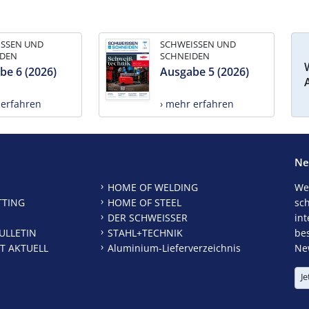
ISSEN UND
SCHWEISSEN UND
IDEN
SCHNEIDEN
be 6 (2026)
Ausgabe 5 (2026)
 erfahren
› mehr erfahren
Ne
HOME OF WELDING
We
TTING
HOME OF STEEL
sc
DER SCHWEISSER
int
ULLETIN
STAHL+TECHNIK
be
T AKTUELL
Aluminium-Lieferverzeichnis
New
Je