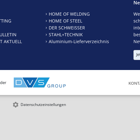
Ne
HOME OF WELDING
We
TTING
HOME OF STEEL
sc
DER SCHWEISSER
int
ULLETIN
STAHL+TECHNIK
be
T AKTUELL
Aluminium-Lieferverzeichnis
New
Je
 der
KONT
Datenschutzeinstellungen