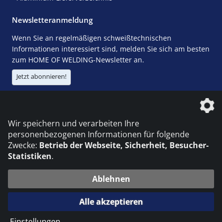
Newsletteranmeldung
Wenn Sie an regelmäßigen schweißtechnischen
Informationen interessiert sind, melden Sie sich am besten
zum HOME OF WELDING-Newsletter an.
Jetzt abonnieren!
Die DVS Media GmbH ist ein Unternehmen der
Wir speichern und verarbeiten Ihre
personenbezogenen Informationen für folgende
Zwecke:
Betrieb der Webseite, Sicherheit, Besucher-
Statistiken
.
KONTAKT
IMPRESSUM
DATENSCHUTZ
Ablehnen
© 2026 DVS Media GmbH
Alle akzeptieren
Datenschutzeinstellungen
Einstellungen
...
die profilschmiede - Internetagentur