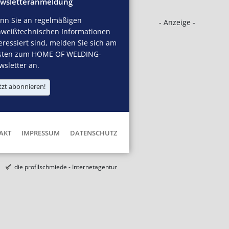
wsletteranmeldung
nn Sie an regelmäßigen
- Anzeige -
hweißtechnischen Informationen
eressiert sind, melden Sie sich am
sten zum HOME OF WELDING-
sletter an.
tzt abonnieren!
AKT
IMPRESSUM
DATENSCHUTZ
die profilschmiede - Internetagentur