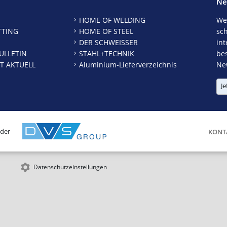
Ne
HOME OF WELDING
We
TTING
HOME OF STEEL
sc
DER SCHWEISSER
int
ULLETIN
STAHL+TECHNIK
be
T AKTUELL
Aluminium-Lieferverzeichnis
New
Je
 der
KONT
Datenschutzeinstellungen