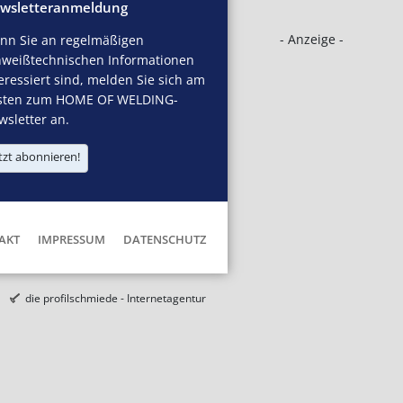
wsletteranmeldung
- Anzeige -
nn Sie an regelmäßigen
hweißtechnischen Informationen
eressiert sind, melden Sie sich am
sten zum HOME OF WELDING-
sletter an.
tzt abonnieren!
AKT
IMPRESSUM
DATENSCHUTZ
die profilschmiede - Internetagentur