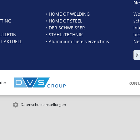
Ne
HOME OF WELDING
We
TTING
HOME OF STEEL
sc
DER SCHWEISSER
int
ULLETIN
STAHL+TECHNIK
be
T AKTUELL
Aluminium-Lieferverzeichnis
New
Je
 der
KONT
Datenschutzeinstellungen