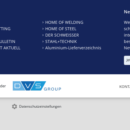
Ne
HOME OF WELDING
We
TTING
HOME OF STEEL
sc
DER SCHWEISSER
int
ULLETIN
STAHL+TECHNIK
be
T AKTUELL
Aluminium-Lieferverzeichnis
New
Je
 der
KONT
Datenschutzeinstellungen