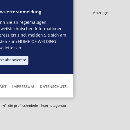
wsletteranmeldung
- Anzeige -
nn Sie an regelmäßigen
hweißtechnischen Informationen
eressiert sind, melden Sie sich am
sten zum HOME OF WELDING-
sletter an.
tzt abonnieren!
AKT
IMPRESSUM
DATENSCHUTZ
die profilschmiede - Internetagentur