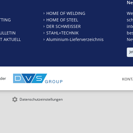
Ne
HOME OF WELDING
We
TTING
HOME OF STEEL
sc
DER SCHWEISSER
int
ULLETIN
STAHL+TECHNIK
be
T AKTUELL
Aluminium-Lieferverzeichnis
New
Je
 der
KONT
Datenschutzeinstellungen