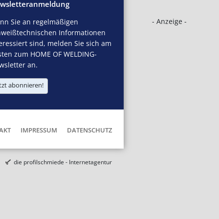
wsletteranmeldung
- Anzeige -
nn Sie an regelmäßigen
hweißtechnischen Informationen
eressiert sind, melden Sie sich am
sten zum HOME OF WELDING-
sletter an.
tzt abonnieren!
AKT
IMPRESSUM
DATENSCHUTZ
die profilschmiede - Internetagentur