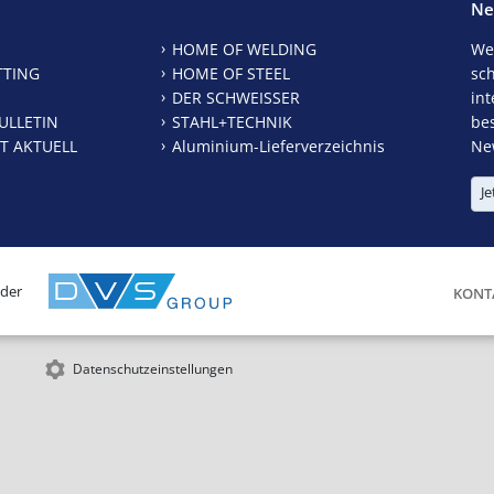
Ne
HOME OF WELDING
We
TTING
HOME OF STEEL
sc
DER SCHWEISSER
int
ULLETIN
STAHL+TECHNIK
be
T AKTUELL
Aluminium-Lieferverzeichnis
New
Je
 der
KONT
Datenschutzeinstellungen