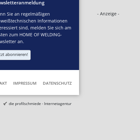
wsletteranmeldung
- Anzeige -
nn Sie an regelmäßigen
hweißtechnischen Informationen
eressiert sind, melden Sie sich am
sten zum HOME OF WELDING-
sletter an.
tzt abonnieren!
AKT
IMPRESSUM
DATENSCHUTZ
die profilschmiede - Internetagentur