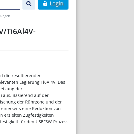
n
Login
ndungen
4V/Ti6Al4V-
nd die resultierenden
elevanten Legierung Ti6Al4V. Das
setzung der
) aus. Basierend auf der
mischung der Rührzone und der
 einerseits eine Reduktion von
n erzielten Zugfestigkeiten
festigkeit für den USEFSW-Prozess