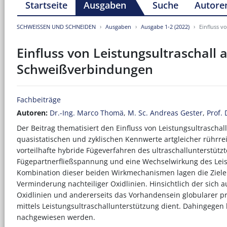
Startseite
Ausgaben
Suche
Autore
SCHWEISSEN UND SCHNEIDEN
Ausgaben
Ausgabe 1-2 (2022)
Einfluss v
Einfluss von Leistungsultraschall a
Schweißverbindungen
Fachbeiträge
Autoren:
Dr.-Ing. Marco Thomä
,
M. Sc. Andreas Gester
,
Prof.
Der Beitrag thematisiert den Einfluss von Leistungsultrascha
quasistatischen und zyklischen Kennwerte artgleicher rührre
vorteilhafte hybride Fügeverfahren des ultraschallunterstüt
Fügepartnerfließspannung und eine Wechselwirkung des Leistu
Kombination dieser beiden Wirkmechanismen lagen die Ziel
Verminderung nachteiliger Oxidlinien. Hinsichtlich der sich
Oxidlinien und andererseits das Vorhandensein globularer pri
mittels Leistungsultraschallunterstützung dient. Dahingege
nachgewiesen werden.