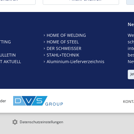
Ne
HOME OF WELDING
We
TTING
HOME OF STEEL
sc
DER SCHWEISSER
int
ULLETIN
STAHL+TECHNIK
be
T AKTUELL
Aluminium-Lieferverzeichnis
New
Je
 der
KONT
Datenschutzeinstellungen