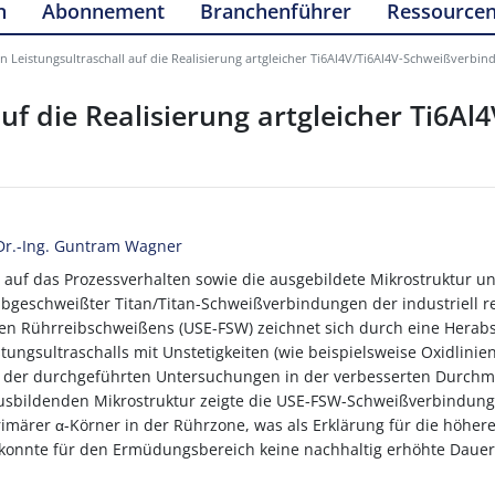
n
Abonnement
Branchenführer
Ressource
on Leistungsultraschall auf die Realisierung artgleicher Ti6Al4V/Ti6Al4V-Schweißverbi
uf die Realisierung artgleicher Ti6Al
 Dr.-Ing. Guntram Wagner
ll auf das Prozessverhalten sowie die ausgebildete Mikrostruktur u
ibgeschweißter Titan/Titan-Schweißverbindungen der industriell r
zten Rührreibschweißens (USE-FSW) zeichnet sich durch eine Herab
ngsultraschalls mit Unstetigkeiten (wie beispielsweise Oxidlinien
e der durchgeführten Untersuchungen in der verbesserten Durch
 ausbildenden Mikrostruktur zeigte die USE-FSW-Schweißverbindung
märer α-Körner in der Rührzone, was als Erklärung für die höhere
n konnte für den Ermüdungsbereich keine nachhaltig erhöhte Dauer