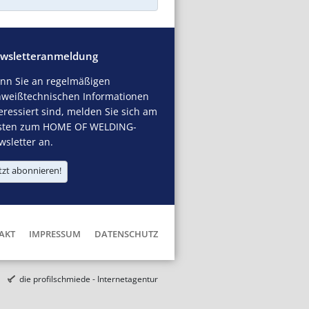
wsletteranmeldung
nn Sie an regelmäßigen
hweißtechnischen Informationen
eressiert sind, melden Sie sich am
sten zum HOME OF WELDING-
sletter an.
tzt abonnieren!
AKT
IMPRESSUM
DATENSCHUTZ
die profilschmiede - Internetagentur