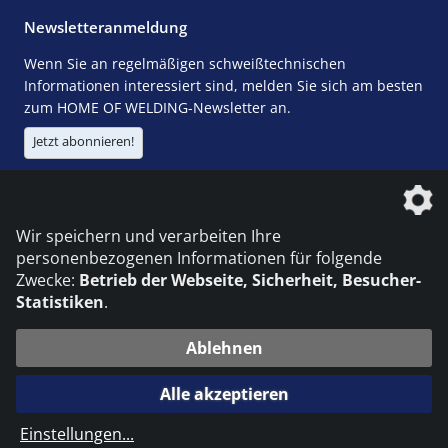
Newsletteranmeldung
Wenn Sie an regelmäßigen schweißtechnischen
Informationen interessiert sind, melden Sie sich am besten
zum HOME OF WELDING-Newsletter an.
Jetzt abonnieren!
Die DVS Media GmbH ist ein Unternehmen der
Wir speichern und verarbeiten Ihre
personenbezogenen Informationen für folgende
Zwecke:
Betrieb der Webseite, Sicherheit, Besucher-
Statistiken
.
KONTAKT
IMPRESSUM
DATENSCHUTZ
Ablehnen
© 2026 DVS Media GmbH
Alle akzeptieren
Datenschutzeinstellungen
Einstellungen
...
die profilschmiede - Internetagentur