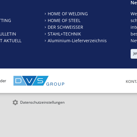
Ne
HOME OF WELDING
We
TTING
HOME OF STEEL
sc
DER SCHWEISSER
int
ULLETIN
STAHL+TECHNIK
be
T AKTUELL
Aluminium-Lieferverzeichnis
New
Je
 der
KONT
Datenschutzeinstellungen