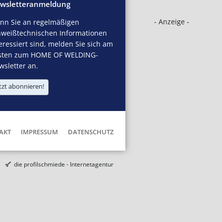
wsletteranmeldung
- Anzeige -
nn Sie an regelmäßigen
hweißtechnischen Informationen
eressiert sind, melden Sie sich am
sten zum HOME OF WELDING-
sletter an.
tzt abonnieren!
AKT
IMPRESSUM
DATENSCHUTZ
die profilschmiede - Internetagentur