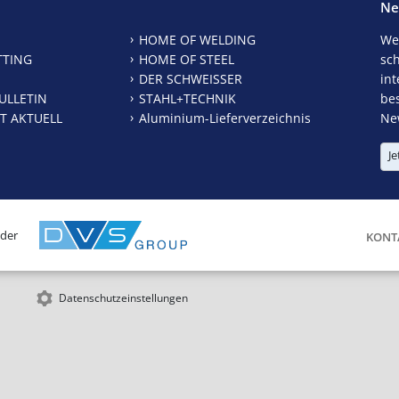
Ne
HOME OF WELDING
We
TTING
HOME OF STEEL
sc
DER SCHWEISSER
int
ULLETIN
STAHL+TECHNIK
be
T AKTUELL
Aluminium-Lieferverzeichnis
New
Je
 der
KONT
Datenschutzeinstellungen