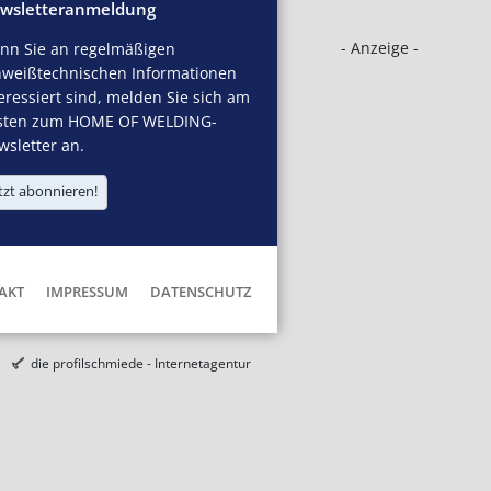
wsletteranmeldung
- Anzeige -
nn Sie an regelmäßigen
hweißtechnischen Informationen
eressiert sind, melden Sie sich am
sten zum HOME OF WELDING-
sletter an.
tzt abonnieren!
AKT
IMPRESSUM
DATENSCHUTZ
die profilschmiede - Internetagentur