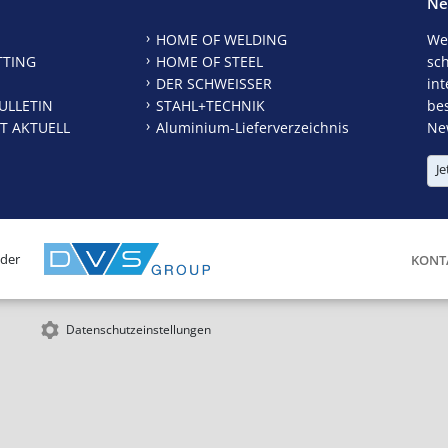
Ne
HOME OF WELDING
We
TTING
HOME OF STEEL
sc
DER SCHWEISSER
int
ULLETIN
STAHL+TECHNIK
be
T AKTUELL
Aluminium-Lieferverzeichnis
New
Je
 der
KONT
Datenschutzeinstellungen