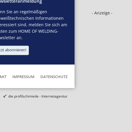
wsletteranmeldung
nn Sie an regelmäßigen
- Anzeige -
hweißtechnischen Informationen
eressiert sind, melden Sie sich am
sten zum HOME OF WELDING-
sletter an.
tzt abonnieren!
AKT
IMPRESSUM
DATENSCHUTZ
die profilschmiede - Internetagentur