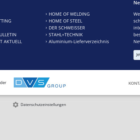
Ne
HOME OF WELDING
We
TTING
HOME OF STEEL
sc
DER SCHWEISSER
int
ULLETIN
STAHL+TECHNIK
be
T AKTUELL
Aluminium-Lieferverzeichnis
New
Je
 der
KONT
Datenschutzeinstellungen