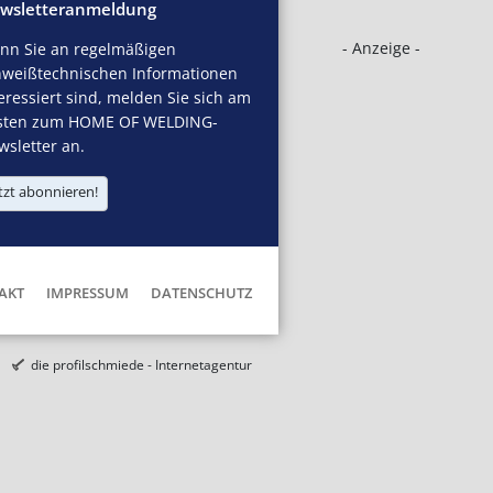
wsletteranmeldung
- Anzeige -
nn Sie an regelmäßigen
hweißtechnischen Informationen
eressiert sind, melden Sie sich am
sten zum HOME OF WELDING-
sletter an.
tzt abonnieren!
AKT
IMPRESSUM
DATENSCHUTZ
die profilschmiede - Internetagentur