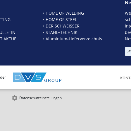
Ne
HOME OF WELDING
We
TTING
HOME OF STEEL
sc
DER SCHWEISSER
int
ULLETIN
STAHL+TECHNIK
be
T AKTUELL
Aluminium-Lieferverzeichnis
New
Je
 der
KONT
Datenschutzeinstellungen