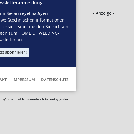
wsletteranmeldung
- Anzeige -
nn Sie an regelmäßigen
hweißtechnischen Informationen
eressiert sind, melden Sie sich am
sten zum HOME OF WELDING-
sletter an.
tzt abonnieren!
AKT
IMPRESSUM
DATENSCHUTZ
die profilschmiede - Internetagentur