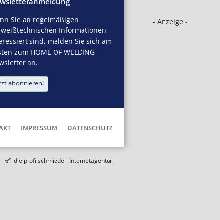
wsletteranmeldung
nn Sie an regelmäßigen
- Anzeige -
hweißtechnischen Informationen
eressiert sind, melden Sie sich am
sten zum HOME OF WELDING-
sletter an.
tzt abonnieren!
AKT
IMPRESSUM
DATENSCHUTZ
die profilschmiede - Internetagentur