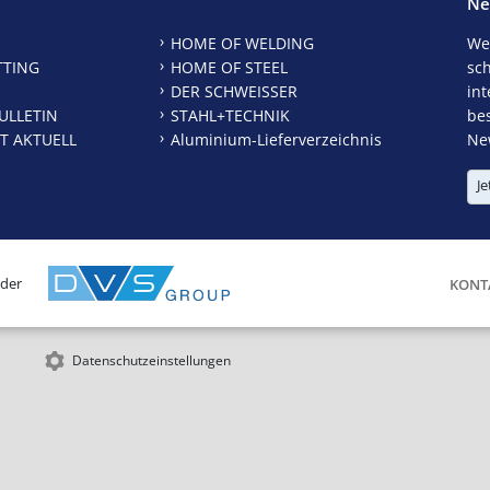
Ne
HOME OF WELDING
We
TTING
HOME OF STEEL
sc
DER SCHWEISSER
int
ULLETIN
STAHL+TECHNIK
be
T AKTUELL
Aluminium-Lieferverzeichnis
New
Je
 der
KONT
Datenschutzeinstellungen