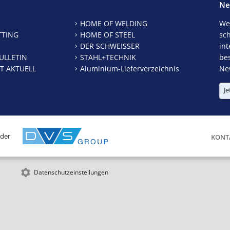
Ne
HOME OF WELDING
We
TTING
HOME OF STEEL
sc
DER SCHWEISSER
int
ULLETIN
STAHL+TECHNIK
be
T AKTUELL
Aluminium-Lieferverzeichnis
New
Je
 der
KONT
Datenschutzeinstellungen