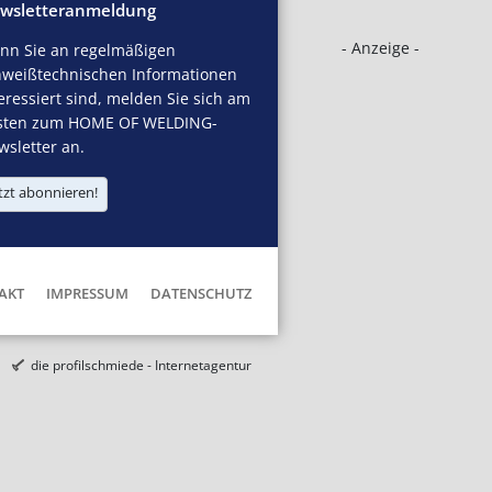
wsletteranmeldung
- Anzeige -
nn Sie an regelmäßigen
hweißtechnischen Informationen
eressiert sind, melden Sie sich am
sten zum HOME OF WELDING-
sletter an.
tzt abonnieren!
AKT
IMPRESSUM
DATENSCHUTZ
die profilschmiede - Internetagentur