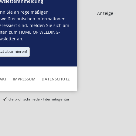
wsletteranmeldung
nn Sie an regelmäßigen
- Anzeige -
hweißtechnischen Informationen
eressiert sind, melden Sie sich am
sten zum HOME OF WELDING-
sletter an.
tzt abonnieren!
AKT
IMPRESSUM
DATENSCHUTZ
die profilschmiede - Internetagentur