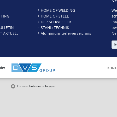
Ne
HOME OF WELDING
We
TTING
HOME OF STEEL
sc
DER SCHWEISSER
int
ULLETIN
STAHL+TECHNIK
be
T AKTUELL
Aluminium-Lieferverzeichnis
New
Je
 der
KONT
Datenschutzeinstellungen