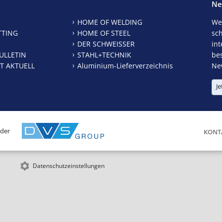
Ne
HOME OF WELDING
We
TTING
HOME OF STEEL
sc
DER SCHWEISSER
int
ULLETIN
STAHL+TECHNIK
be
T AKTUELL
Aluminium-Lieferverzeichnis
New
Je
 der
KONT
Datenschutzeinstellungen