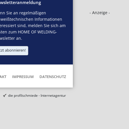
wsletteranmeldung
- Anzeige -
nn Sie an regelmäßigen
hweißtechnischen Informationen
eressiert sind, melden Sie sich am
sten zum HOME OF WELDING-
sletter an.
tzt abonnieren!
AKT
IMPRESSUM
DATENSCHUTZ
die profilschmiede - Internetagentur