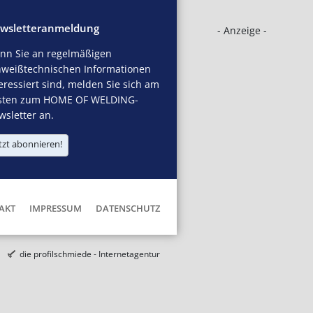
wsletteranmeldung
- Anzeige -
nn Sie an regelmäßigen
hweißtechnischen Informationen
eressiert sind, melden Sie sich am
sten zum HOME OF WELDING-
sletter an.
tzt abonnieren!
AKT
IMPRESSUM
DATENSCHUTZ
die profilschmiede - Internetagentur