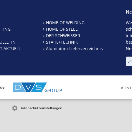
Ne
HOME OF WELDING
We
TTING
HOME OF STEEL
sc
DER SCHWEISSER
int
ULLETIN
STAHL+TECHNIK
be
T AKTUELL
Aluminium-Lieferverzeichnis
New
Je
 der
KONT
Datenschutzeinstellungen