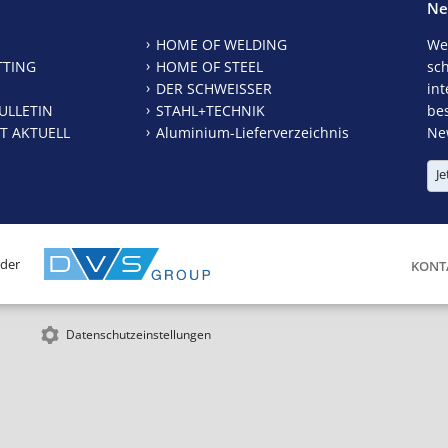
Ne
HOME OF WELDING
We
TTING
HOME OF STEEL
sc
DER SCHWEISSER
int
ULLETIN
STAHL+TECHNIK
be
T AKTUELL
Aluminium-Lieferverzeichnis
New
Je
 der
KONT
Datenschutzeinstellungen