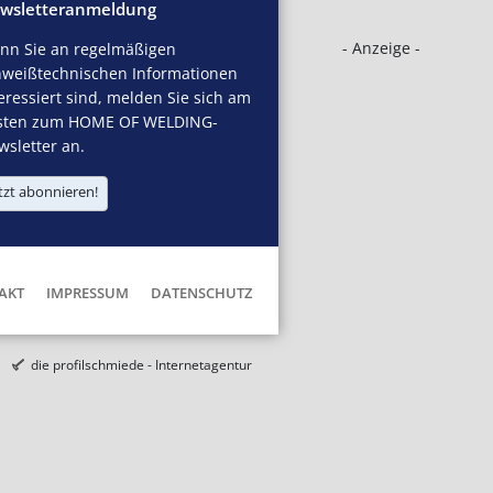
wsletteranmeldung
- Anzeige -
nn Sie an regelmäßigen
hweißtechnischen Informationen
eressiert sind, melden Sie sich am
sten zum HOME OF WELDING-
sletter an.
tzt abonnieren!
AKT
IMPRESSUM
DATENSCHUTZ
die profilschmiede - Internetagentur