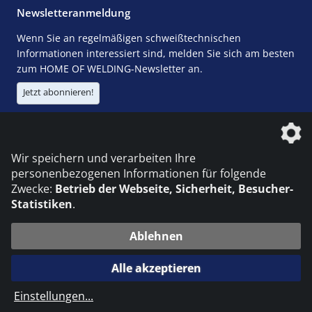
Newsletteranmeldung
Wenn Sie an regelmäßigen schweißtechnischen
Informationen interessiert sind, melden Sie sich am besten
zum HOME OF WELDING-Newsletter an.
Jetzt abonnieren!
Die DVS Media GmbH ist ein Unternehmen der
Wir speichern und verarbeiten Ihre
personenbezogenen Informationen für folgende
Zwecke:
Betrieb der Webseite, Sicherheit, Besucher-
Statistiken
.
KONTAKT
IMPRESSUM
DATENSCHUTZ
Ablehnen
© 2026 DVS Media GmbH
Alle akzeptieren
Datenschutzeinstellungen
Einstellungen
...
die profilschmiede - Internetagentur