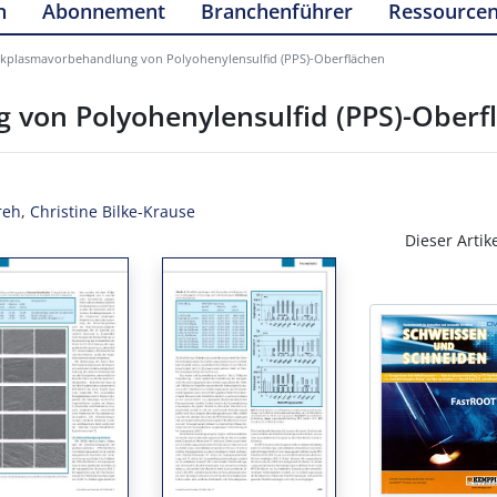
n
Abonnement
Branchenführer
Ressource
kplasmavorbehandlung von Polyohenylensulfid (PPS)-Oberflächen
von Polyohenylensulfid (PPS)-Oberf
reh
,
Christine Bilke-Krause
Dieser Artik