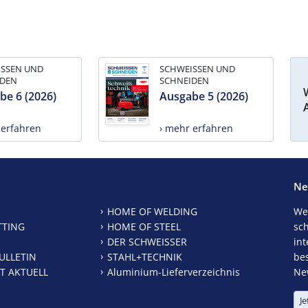
ISSEN UND
SCHWEISSEN UND
IDEN
SCHNEIDEN
be 6 (2026)
Ausgabe 5 (2026)
 erfahren
› mehr erfahren
Ne
HOME OF WELDING
We
TTING
HOME OF STEEL
sc
DER SCHWEISSER
int
ULLETIN
STAHL+TECHNIK
be
T AKTUELL
Aluminium-Lieferverzeichnis
New
Je