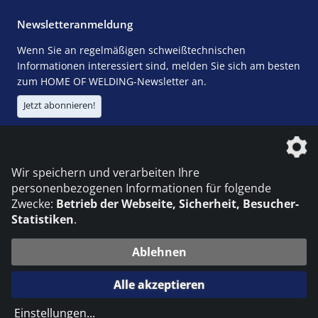
Newsletteranmeldung
Wenn Sie an regelmäßigen schweißtechnischen
Informationen interessiert sind, melden Sie sich am besten
zum HOME OF WELDING-Newsletter an.
Jetzt abonnieren!
Die DVS Media GmbH ist ein Unternehmen der
Wir speichern und verarbeiten Ihre
personenbezogenen Informationen für folgende
Zwecke:
Betrieb der Webseite, Sicherheit, Besucher-
Statistiken
.
KONTAKT
IMPRESSUM
DATENSCHUTZ
Ablehnen
© 2026 DVS Media GmbH
Alle akzeptieren
Datenschutzeinstellungen
Einstellungen
...
die profilschmiede - Internetagentur