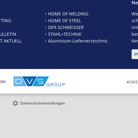
Ne
HOME OF WELDING
We
TTING
HOME OF STEEL
sc
DER SCHWEISSER
int
ULLETIN
STAHL+TECHNIK
be
T AKTUELL
Aluminium-Lieferverzeichnis
New
Je
 der
KONT
Datenschutzeinstellungen