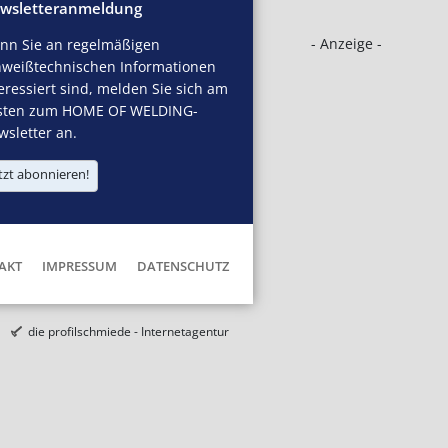
wsletteranmeldung
- Anzeige -
nn Sie an regelmäßigen
hweißtechnischen Informationen
eressiert sind, melden Sie sich am
sten zum HOME OF WELDING-
sletter an.
tzt abonnieren!
AKT
IMPRESSUM
DATENSCHUTZ
die profilschmiede - Internetagentur