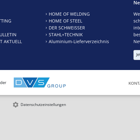
Ne
HOME OF WELDING
We
TTING
HOME OF STEEL
sc
DER SCHWEISSER
int
ULLETIN
STAHL+TECHNIK
be
T AKTUELL
Aluminium-Lieferverzeichnis
New
Je
 der
KONT
Datenschutzeinstellungen