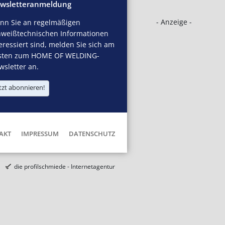
wsletteranmeldung
- Anzeige -
nn Sie an regelmäßigen
hweißtechnischen Informationen
eressiert sind, melden Sie sich am
sten zum HOME OF WELDING-
sletter an.
tzt abonnieren!
AKT
IMPRESSUM
DATENSCHUTZ
die profilschmiede - Internetagentur