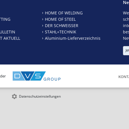
Ne
HOME OF WELDING
We
TTING
HOME OF STEEL
sc
DER SCHWEISSER
int
ULLETIN
STAHL+TECHNIK
be
T AKTUELL
Aluminium-Lieferverzeichnis
New
Je
 der
KONT
Datenschutzeinstellungen