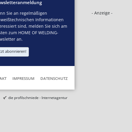
wsletteranmeldung
- Anzeige -
nn Sie an regelmäßigen
hweißtechnischen Informationen
eressiert sind, melden Sie sich am
sten zum HOME OF WELDING-
sletter an.
tzt abonnieren!
AKT
IMPRESSUM
DATENSCHUTZ
die profilschmiede - Internetagentur