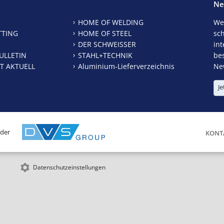
Ne
HOME OF WELDING
We
TTING
HOME OF STEEL
sc
DER SCHWEISSER
int
ULLETIN
STAHL+TECHNIK
be
T AKTUELL
Aluminium-Lieferverzeichnis
New
Je
 der
KONT
Datenschutzeinstellungen