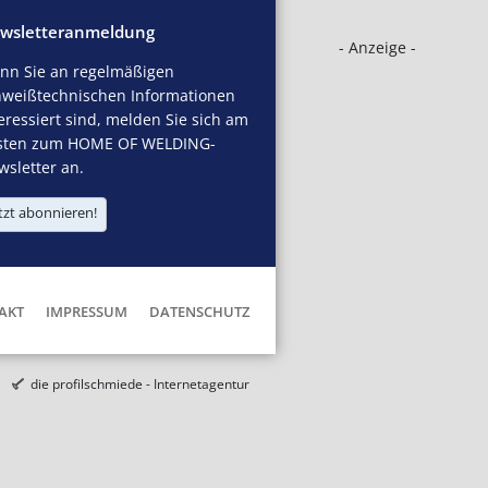
wsletteranmeldung
- Anzeige -
nn Sie an regelmäßigen
hweißtechnischen Informationen
eressiert sind, melden Sie sich am
sten zum HOME OF WELDING-
sletter an.
tzt abonnieren!
AKT
IMPRESSUM
DATENSCHUTZ
die profilschmiede - Internetagentur