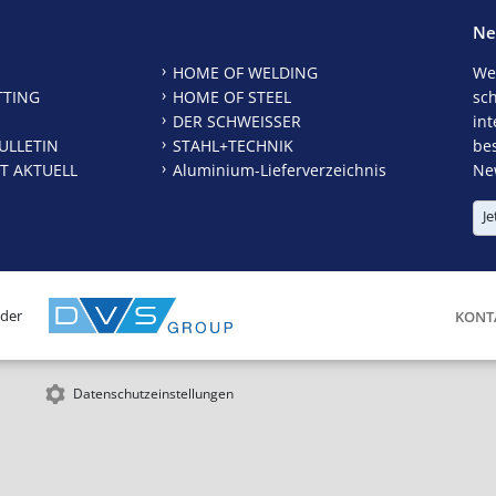
Ne
HOME OF WELDING
We
TTING
HOME OF STEEL
sc
DER SCHWEISSER
int
ULLETIN
STAHL+TECHNIK
be
T AKTUELL
Aluminium-Lieferverzeichnis
New
Je
 der
KONT
Datenschutzeinstellungen