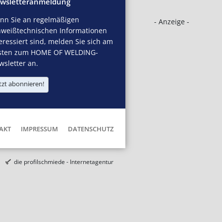
wsletteranmeldung
nn Sie an regelmäßigen
- Anzeige -
hweißtechnischen Informationen
eressiert sind, melden Sie sich am
sten zum HOME OF WELDING-
sletter an.
tzt abonnieren!
AKT
IMPRESSUM
DATENSCHUTZ
die profilschmiede - Internetagentur