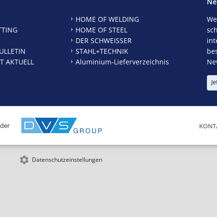
Ne
HOME OF WELDING
We
TTING
HOME OF STEEL
sc
DER SCHWEISSER
int
ULLETIN
STAHL+TECHNIK
be
T AKTUELL
Aluminium-Lieferverzeichnis
New
Je
 der
KONT
Datenschutzeinstellungen