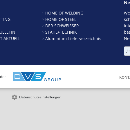
Ne
HOME OF WELDING
We
TTING
HOME OF STEEL
sc
DER SCHWEISSER
int
ULLETIN
STAHL+TECHNIK
be
T AKTUELL
Aluminium-Lieferverzeichnis
New
Je
 der
KONT
Datenschutzeinstellungen