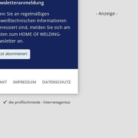
wsletteranmeldung
- Anzeige -
nn Sie an regelmäßigen
hweißtechnischen Informationen
eressiert sind, melden Sie sich am
sten zum HOME OF WELDING-
sletter an.
tzt abonnieren!
AKT
IMPRESSUM
DATENSCHUTZ
die profilschmiede - Internetagentur