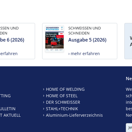
ISSEN UND
SCHWEISSEN UND
IDEN
SCHNEIDEN
be 6 (2026)
Ausgabe 5 (2026)
 erfahren
› mehr erfahren
Ne
HOME OF WELDING
We
TTING
HOME OF STEEL
sc
DER SCHWEISSER
int
ULLETIN
STAHL+TECHNIK
be
T AKTUELL
Aluminium-Lieferverzeichnis
New
Je