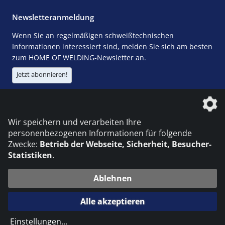
Newsletteranmeldung
Wenn Sie an regelmäßigen schweißtechnischen
Informationen interessiert sind, melden Sie sich am besten
zum HOME OF WELDING-Newsletter an.
Jetzt abonnieren!
Die DVS Media GmbH ist ein Unternehmen der
Wir speichern und verarbeiten Ihre
personenbezogenen Informationen für folgende
Zwecke:
Betrieb der Webseite, Sicherheit, Besucher-
Statistiken
.
KONTAKT
IMPRESSUM
DATENSCHUTZ
Ablehnen
© 2026 DVS Media GmbH
Alle akzeptieren
Datenschutzeinstellungen
Einstellungen
...
die profilschmiede - Internetagentur