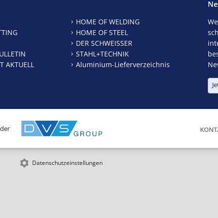
Ne
HOME OF WELDING
We
TTING
HOME OF STEEL
sc
DER SCHWEISSER
int
ULLETIN
STAHL+TECHNIK
be
T AKTUELL
Aluminium-Lieferverzeichnis
New
Je
 der
KONT
Datenschutzeinstellungen