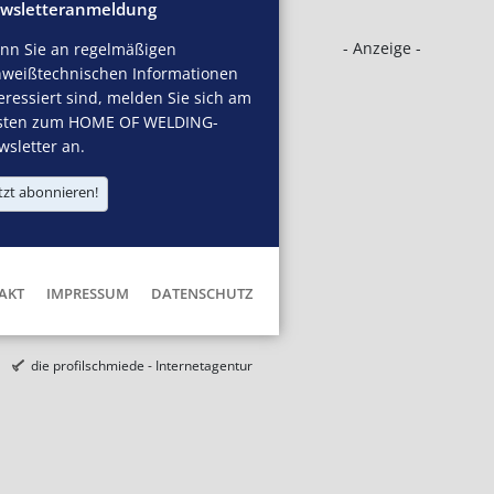
wsletteranmeldung
- Anzeige -
nn Sie an regelmäßigen
hweißtechnischen Informationen
eressiert sind, melden Sie sich am
sten zum HOME OF WELDING-
sletter an.
tzt abonnieren!
AKT
IMPRESSUM
DATENSCHUTZ
die profilschmiede - Internetagentur