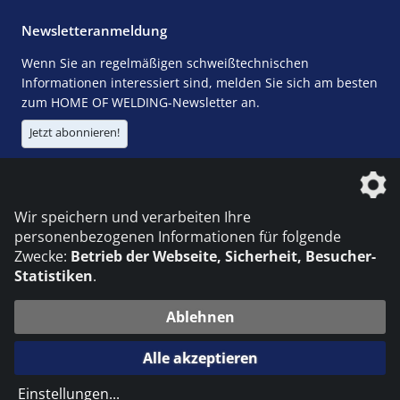
Newsletteranmeldung
Wenn Sie an regelmäßigen schweißtechnischen
Informationen interessiert sind, melden Sie sich am besten
zum HOME OF WELDING-Newsletter an.
Jetzt abonnieren!
Die DVS Media GmbH ist ein Unternehmen der
Wir speichern und verarbeiten Ihre
personenbezogenen Informationen für folgende
Zwecke:
Betrieb der Webseite, Sicherheit, Besucher-
Statistiken
.
KONTAKT
IMPRESSUM
DATENSCHUTZ
Ablehnen
© 2026 DVS Media GmbH
Alle akzeptieren
Datenschutzeinstellungen
Einstellungen
...
die profilschmiede - Internetagentur