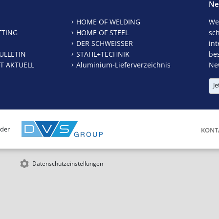
Ne
HOME OF WELDING
We
TTING
HOME OF STEEL
sc
DER SCHWEISSER
int
ULLETIN
STAHL+TECHNIK
be
T AKTUELL
Aluminium-Lieferverzeichnis
New
Je
 der
KONT
Datenschutzeinstellungen