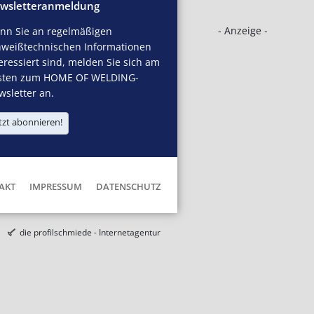
wsletteranmeldung
- Anzeige -
nn Sie an regelmäßigen
hweißtechnischen Informationen
eressiert sind, melden Sie sich am
sten zum HOME OF WELDING-
sletter an.
tzt abonnieren!
AKT
IMPRESSUM
DATENSCHUTZ
die profilschmiede - Internetagentur