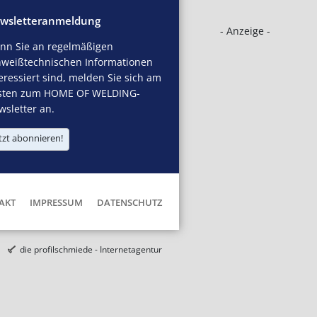
wsletteranmeldung
- Anzeige -
nn Sie an regelmäßigen
hweißtechnischen Informationen
eressiert sind, melden Sie sich am
sten zum HOME OF WELDING-
sletter an.
tzt abonnieren!
AKT
IMPRESSUM
DATENSCHUTZ
die profilschmiede - Internetagentur