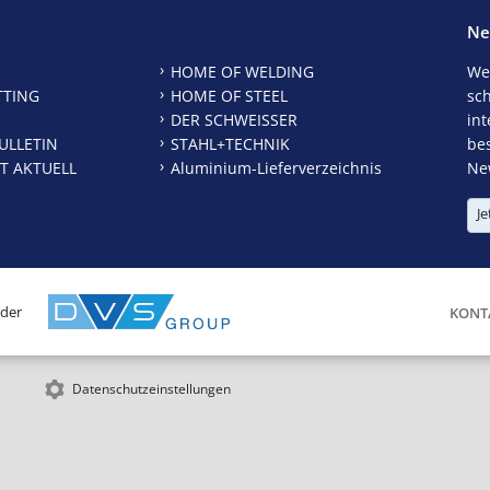
Ne
HOME OF WELDING
We
TTING
HOME OF STEEL
sc
DER SCHWEISSER
int
ULLETIN
STAHL+TECHNIK
be
T AKTUELL
Aluminium-Lieferverzeichnis
New
Je
 der
KONT
Datenschutzeinstellungen