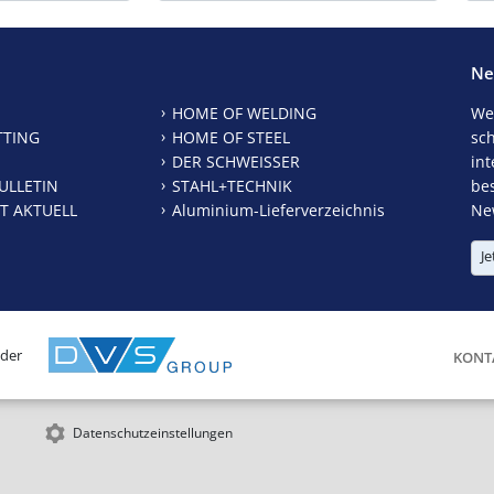
Ne
HOME OF WELDING
We
TTING
HOME OF STEEL
sc
DER SCHWEISSER
int
ULLETIN
STAHL+TECHNIK
be
T AKTUELL
Aluminium-Lieferverzeichnis
New
Je
 der
KONT
Datenschutzeinstellungen