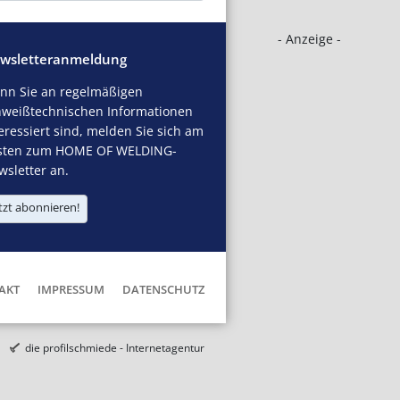
- Anzeige -
wsletteranmeldung
nn Sie an regelmäßigen
hweißtechnischen Informationen
eressiert sind, melden Sie sich am
sten zum HOME OF WELDING-
sletter an.
tzt abonnieren!
AKT
IMPRESSUM
DATENSCHUTZ
die profilschmiede - Internetagentur