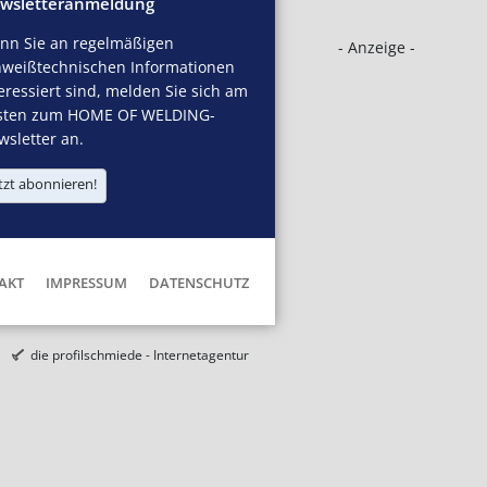
wsletteranmeldung
nn Sie an regelmäßigen
- Anzeige -
hweißtechnischen Informationen
eressiert sind, melden Sie sich am
sten zum HOME OF WELDING-
sletter an.
tzt abonnieren!
AKT
IMPRESSUM
DATENSCHUTZ
die profilschmiede - Internetagentur