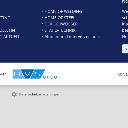
Ne
HOME OF WELDING
We
TTING
HOME OF STEEL
sc
DER SCHWEISSER
int
ULLETIN
STAHL+TECHNIK
be
T AKTUELL
Aluminium-Lieferverzeichnis
New
Je
 der
KONT
Datenschutzeinstellungen