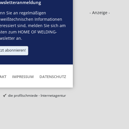
wsletteranmeldung
- Anzeige -
nn Sie an regelmäßigen
hweißtechnischen Informationen
eressiert sind, melden Sie sich am
sten zum HOME OF WELDING-
sletter an.
tzt abonnieren!
AKT
IMPRESSUM
DATENSCHUTZ
die profilschmiede - Internetagentur