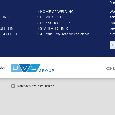
Ne
HOME OF WELDING
We
TTING
HOME OF STEEL
sc
DER SCHWEISSER
int
ULLETIN
STAHL+TECHNIK
be
T AKTUELL
Aluminium-Lieferverzeichnis
New
Je
 der
KONT
Datenschutzeinstellungen