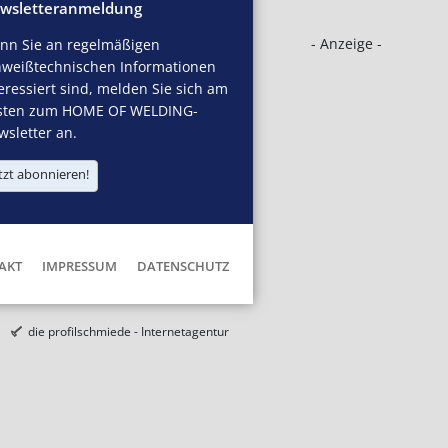
wsletteranmeldung
- Anzeige -
nn Sie an regelmäßigen
hweißtechnischen Informationen
eressiert sind, melden Sie sich am
sten zum HOME OF WELDING-
sletter an.
tzt abonnieren!
AKT
IMPRESSUM
DATENSCHUTZ
die profilschmiede - Internetagentur