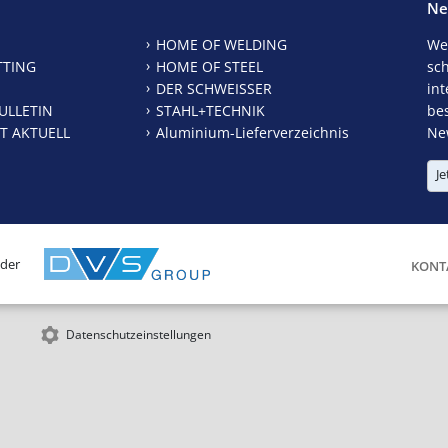
Ne
HOME OF WELDING
We
TTING
HOME OF STEEL
sc
DER SCHWEISSER
int
ULLETIN
STAHL+TECHNIK
be
T AKTUELL
Aluminium-Lieferverzeichnis
New
Je
 der
KONT
Datenschutzeinstellungen