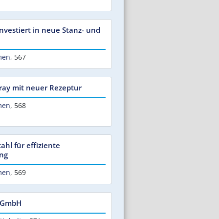
vestiert in neue Stanz- und
men
,
567
pray mit neuer Rezeptur
men
,
568
tahl für effiziente
ung
men
,
569
B GmbH