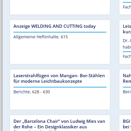
Fac
Anzeige WELDING AND CUTTING today
Lei
kur
Allgemeine Heftinhalte
,
615
Dr.-
hab
Fac
Laserstrahlfügen von Mangan- Bor-Stählen
Nah
für moderne Leichtbaukonzepte
Rem
Berichte
,
628 - 630
Beri
Der „Barcelona Chair“ von Ludwig Mies van
BGI
der Rohe – Ein Designklassiker aus
bei