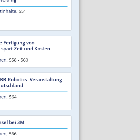
tinhalte
,
551
e Fertigung von
spart Zeit und Kosten
men
,
558 - 560
BB-Robotics- Veranstaltung
eutschland
men
,
564
sel bei 3M
men
,
566