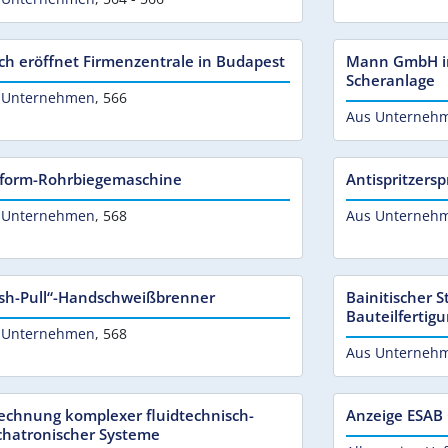
ch eröffnet Firmenzentrale in Budapest
Mann GmbH in
Scheranlage
 Unternehmen
,
566
Aus Unterneh
iform-Rohrbiegemaschine
Antispritzers
 Unternehmen
,
568
Aus Unterneh
sh-Pull“-Handschweißbrenner
Bainitischer S
Bauteilfertig
 Unternehmen
,
568
Aus Unterneh
echnung komplexer fluidtechnisch-
Anzeige ESA
hatronischer Systeme