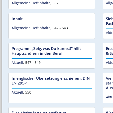
Allgemeine Heftinhalte
,
537
Allg
Inhalt
Sie
Fac
Allgemeine Heftinhalte
,
542 - 543
Aktu
Programm „Zeig, was Du kannst!“ hilft
Ers
Hauptschülern in den Beruf
& S
Aktuell
,
547 - 549
Aktu
In englischer Übersetzung erschienen: DIN
Vie
EN 295-1
stä
Aus
Aktuell
,
550
Aktu
Diesjährige Innovationsforum
Wet