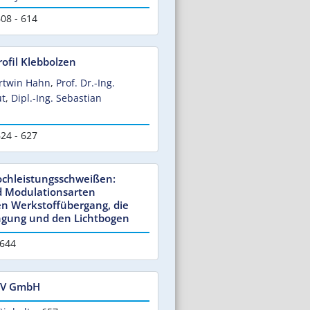
08 - 614
rofil Klebbolzen
Ortwin Hahn
,
Prof. Dr.-Ing.
ut
,
Dipl.-Ing. Sebastian
24 - 627
ochleistungsschweißen:
d Modulationsarten
n Werkstoffübergang, die
gung und den Lichtbogen
 644
TV GmbH