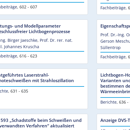
hbeiträge
,
602 - 607
Fachbeiträge
,
6
stungs- und Modellparameter
Eigenschaftsp
zschlussfreier Lichtbogenprozesse
Prof. Dr.-Ing. 
Ing. Birger Jaeschke
,
Prof. Dr. rer. nat.
Gerson Mesch
il. Johannes Kruscha
Süllentrop
hbeiträge
,
616 - 623
Fachbeiträge
,
6
tgeführtes Laserstrahl-
Lichtbogen-H
oteschweißen mit Strahloszillation
Varianten un
bestimmen de
chte
,
631 - 635
Wärmeeinbrin
Berichte
,
636 -
 593 „Schadstoffe beim Schweißen und
Anzeige DVS-
 verwandten Verfahren“ aktualisiert