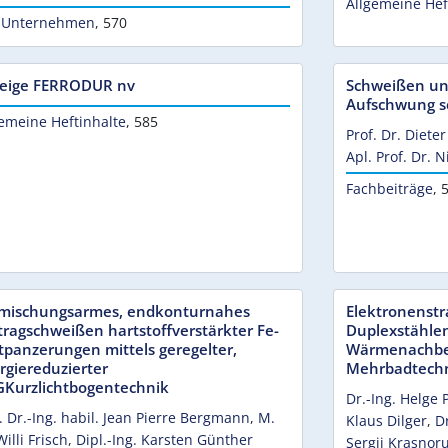
Allgemeine Hef
 Unternehmen
,
570
eige FERRODUR nv
Schweißen un
Aufschwung s
emeine Heftinhalte
,
585
Prof. Dr. Diete
Apl. Prof. Dr. 
Fachbeiträge
,
5
mischungsarmes, endkonturnahes
Elektronenst
tragschweißen hartstoffverstärkter Fe-
Duplexstähle
tpanzerungen mittels geregelter,
Wärmenachbeh
rgiereduzierter
Mehrbadtech
Kurzlichtbogentechnik
Dr.-Ing. Helge 
. Dr.-Ing. habil. Jean Pierre Bergmann
,
M.
Klaus Dilger
,
D
Willi Frisch
,
Dipl.-Ing. Karsten Günther
Sergii Krasnoru