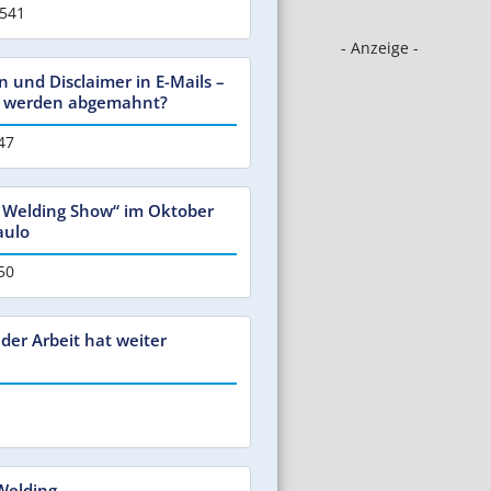
 541
- Anzeige -
n und Disclaimer in E-Mails –
r werden abgemahnt?
47
l Welding Show“ im Oktober
aulo
50
 der Arbeit hat weiter
Welding