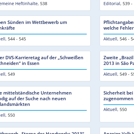
emeine Heftinhalte
,
538
Editorial
,
539 -
ben Sünden im Wettbewerb um
Pflichtangabe
hkräfte
welche Fehle
ell
,
544 - 545
Aktuell
,
546 - 5
ter DVS-Karrieretag auf der „Schweißen
Zweite „Brazi
chneiden“ in Essen
2013 in São P
ell
,
549
Aktuell
,
549 - 5
le mittelständische Unternehmen
Sicherheit bei
ndig auf der Suche nach neuen
zugenommen
landsmärkten
Aktuell
,
550
ell
,
550
tbewerb „Sterne des Handwerks 2013“
Anzeige Valk 