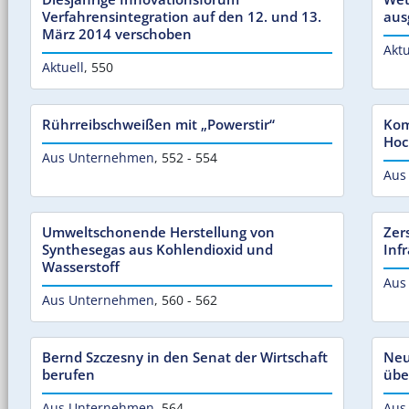
Verfahrensintegration auf den 12. und 13.
aus
März 2014 verschoben
Aktu
Aktuell
,
550
Rührreibschweißen mit „Powerstir“
Kom
Hoc
Aus Unternehmen
,
552 - 554
Aus
Umweltschonende Herstellung von
Zer
Synthesegas aus Kohlendioxid und
Inf
Wasserstoff
Aus
Aus Unternehmen
,
560 - 562
Bernd Szczesny in den Senat der Wirtschaft
Neu
berufen
übe
Aus Unternehmen
,
564
Aus