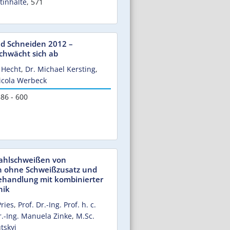
tinhalte
,
571
d Schneiden 2012 –
chwächt sich ab
r Hecht
,
Dr. Michael Kersting
,
Nicola Werbeck
86 - 600
rahlschweißen von
n ohne Schweißzusatz und
andlung mit kombinierter
nik
Pries
,
Prof. Dr.-Ing. Prof. h. c.
r.-Ing. Manuela Zinke
,
M.Sc.
tskyi