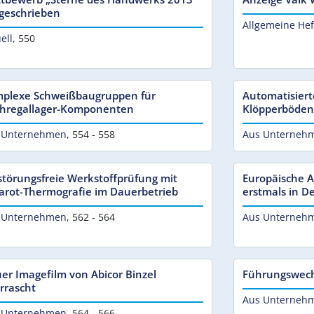
geschrieben
Allgemeine Hef
ell
,
550
plexe Schweißbaugruppen für
Automatisiert
hregallager-Komponenten
Klöpperböden 
 Unternehmen
,
554 - 558
Aus Unterneh
störungsfreie Werkstoffprüfung mit
Europäische A
rarot-Thermografie im Dauerbetrieb
erstmals in D
 Unternehmen
,
562 - 564
Aus Unterneh
er Imagefilm von Abicor Binzel
Führungswech
rrascht
Aus Unterneh
 Unternehmen
,
564 - 566