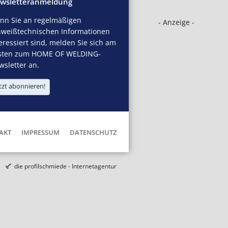
wsletteranmeldung
nn Sie an regelmäßigen
- Anzeige -
hweißtechnischen Informationen
eressiert sind, melden Sie sich am
sten zum HOME OF WELDING-
sletter an.
tzt abonnieren!
AKT
IMPRESSUM
DATENSCHUTZ
die profilschmiede - Internetagentur