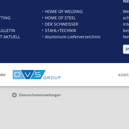
Ne
HOME OF WELDING
We
TTING
HOME OF STEEL
sc
DER SCHWEISSER
int
ULLETIN
STAHL+TECHNIK
be
T AKTUELL
Aluminium-Lieferverzeichnis
New
Je
 der
KONT
Datenschutzeinstellungen