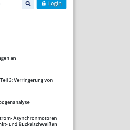
n
Login
ngen an
eil 3: Verringerung von
tbogenanalyse
strom- Asynchronmotoren
kt- und Buckelschweißen