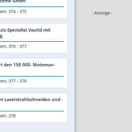
ysteme GmbH
men
,
374 - 375
- Anzeige -
tz-Spezialist Vautid mit
g
men
,
376 - 377
rt den 150 000. Motoman-
men
,
377 - 378
m Laserstrahlschneiden und -
men
,
378