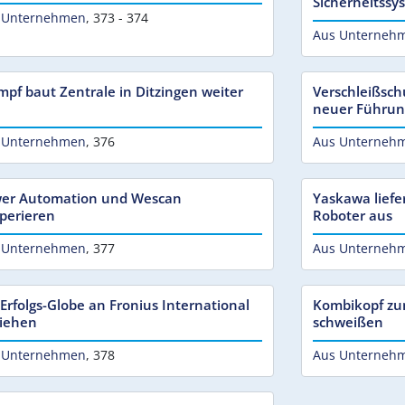
Sicherheitss
 Unternehmen
,
373 - 374
Aus Unterneh
mpf baut Zentrale in Ditzingen weiter
Verschleißschu
neuer Führun
 Unternehmen
,
376
Aus Unterneh
er Automation und Wescan
Yaskawa liefe
perieren
Roboter aus
 Unternehmen
,
377
Aus Unterneh
-Erfolgs-Globe an Fronius International
Kombikopf zu
liehen
schweißen
 Unternehmen
,
378
Aus Unterneh